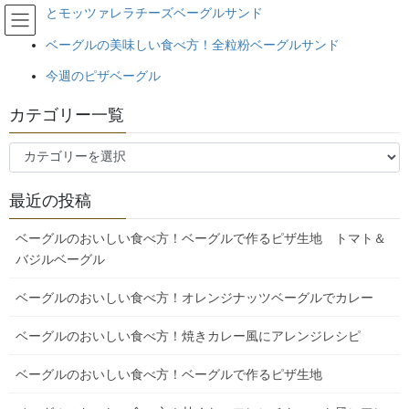
コ
ナ
とモッツァレラチーズベーグルサンド
埼玉県日高市のベーグル工房ひら
ン
ビ
い。天然酵母・北海道産小麦100%
ベーグルの美味しい食べ方！全粒粉ベーグルサンド
テ
ゲ
ン
ー
のベーグルです！
今週のピザベーグル
ツ
シ
へ
ョ
カテゴリー一覧
ス
ン
７）黒ごまくるみベーグルのすすめ
キ
に
カ
ッ
移
テ
プ
動
HOME
ベーグルの美味しい食べ方レシピブログ
ゴ
７）黒ごまくるみベーグルのすすめ
最近の投稿
リ
ベーグルのおいしい食べ方！本日のベーグルサンド組み合わせは
ー
ベーグルのおいしい食べ方！ベーグルで作るピザ生地 トマト＆
一
バジルベーグル
2023年11月25日
/ 最終更新日時 :
2023年11月25日
bagel
覧
７）黒ごまくるみベーグルのすすめ
ベーグルのおいしい食べ方！オレンジナッツベーグルでカレー
ベーグルのおいしい食べ方！本日
ベーグルのおいしい食べ方！焼きカレー風にアレンジレシピ
のベーグルサンド組み合わせは
ベーグルのおいしい食べ方！ベーグルで作るピザ生地