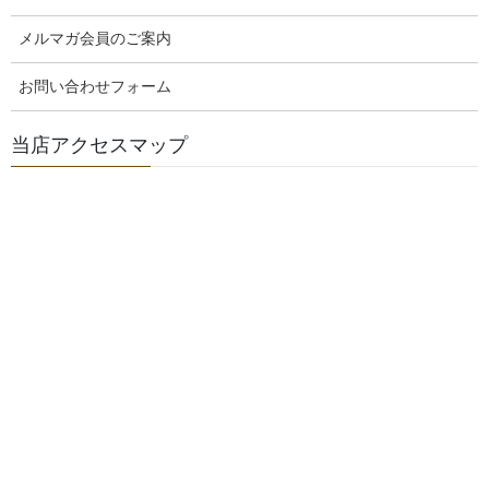
ベーグル基本の美味しい食べ方は、こちらもご覧くださいネ！
ベーグルの美味しい食べ方レシピブログ！はこちらもご覧ください
メルマガ会員のご案内
ネ！
木・金・土の3日間のベーグル販売メニューです。こちらをご覧くだ
お問い合わせフォーム
さい
当店の３つの特徴
店内は広くゆったりとベーグルを選んでいただけるスペースがありま
当店アクセスマップ
す
北海道産小麦100%
お買い上げいただいたベーグルは、一つ一つ袋に入れ口を閉じていま
す
当店３つのサービス
トーストサービス！
お電話をいただければ、お取り置きさせていただきます。
団体様などのご予約サービス
(火)～(日)までは、お米と味噌と発酵食品をメインに営業していま
す
玄米食に特化して、玄米食用玄米販売をしています
玄米ご飯の美味しい炊き方教室もやっています
ぬか床教室もやっています
毎年1月～4月には、手作り味噌・手作り醤油教室を行っています
味噌作り教室・醤油作り教室の疑問質問はこちらをご覧ください
玄米ご飯の美味しい食べ方・お味噌の美味しい使い方発酵食品の美味
しい作り方・使い方のレシピを紹介しています
関連記事