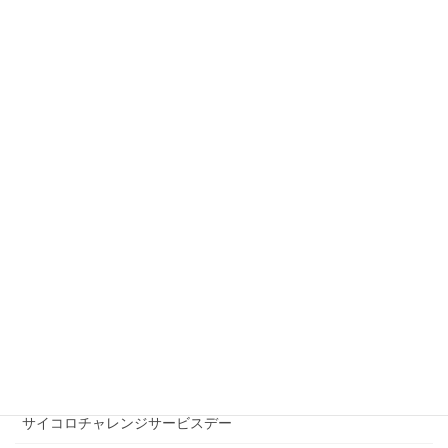
秩父・飯能・巾着田からのアクセスご案内
関越自動車道鶴ヶ島インターからのアクセスご案内
当店のこだわり
店長ご挨拶
良くある質問
ポイントカードサービスについて
トーストサービス
ピザベーグル
ベーグルチップ
特定商取引法に関する表示
サイコロチャレンジサービスデー