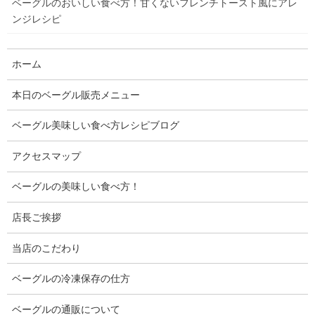
ベーグルのおいしい食べ方！甘くないフレンチトースト風にアレ
味しい作り方・使い方のレシピを紹介しています
ンジレシピ
当店のベーグルについて
ホーム
本日のベーグル販売メニュー
当店は米屋ですが、ベーグルは小麦
ベーグル美味しい食べ方レシピブログ
粉で作っています
アクセスマップ
当店では北海道産小麦の繊細な味わいと
ベーグルの美味しい食べ方！
豊かな風味にこだわり、
店長ご挨拶
当店のこだわり
北海道産小麦粉をベースに、
ベーグルの冷凍保存の仕方
副材料も吟味し厳選したものを使用して
おりま
す。
ベーグルの通販について