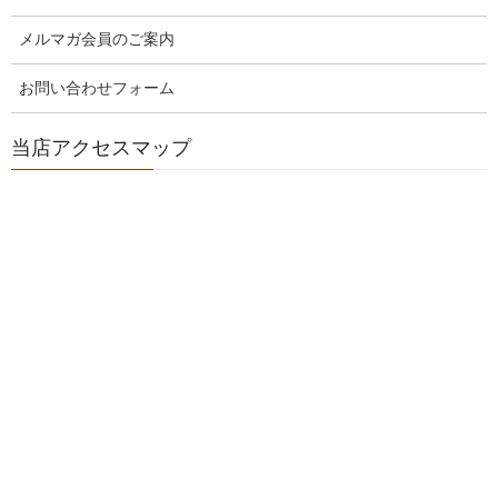
原材料
メルマガ会員のご案内
お問い合わせフォーム
ベースの生地には、
卵・乳製品・油脂を使用して
おりません
。
当店アクセスマップ
小麦粉・・・北海道産小麦１００％
パン酵母・・・ホシノ天然酵母
塩・・・天日海塩
砂糖・・・コクのあるきび砂糖を使用。
製法
低温長時間発酵
にて、
粉の旨味と甘みと「モチモ
チとした食感」を引き出します。