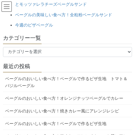
コ
ナ
とモッツァレラチーズベーグルサンド
埼玉県日高市のベーグル工房ひら
ン
ビ
い。天然酵母・北海道産小麦100%
ベーグルの美味しい食べ方！全粒粉ベーグルサンド
テ
ゲ
ン
ー
のベーグルです！
今週のピザベーグル
ツ
シ
へ
ョ
カテゴリー一覧
ス
ン
当店のこだわり
キ
に
カ
ッ
移
テ
プ
動
HOME
当店のこだわり
ゴ
最近の投稿
リ
ー
ベーグルのおいしい食べ方！ベーグルで作るピザ生地 トマト＆
目次
一
バジルベーグル
覧
当店のベーグルについて
ベーグルのおいしい食べ方！オレンジナッツベーグルでカレー
当店は米屋ですが、ベーグルは小麦粉で作っています
(水)～(日)までは、通常営業していますので、
ベーグルのおいしい食べ方！焼きカレー風にアレンジレシピ
玄米食に特化して、玄米食用玄米販売をしています
玄米ご飯の美味しい炊き方教室もやっています
毎年1月～4月には、手作り味噌・手作り醤油教室を行っています
ベーグルのおいしい食べ方！ベーグルで作るピザ生地
味噌作り教室・醤油作り教室の疑問質問はこちらをご覧ください
玄米ご飯の美味しい食べ方・お味噌の美味しい使い方・ 発酵食品の美