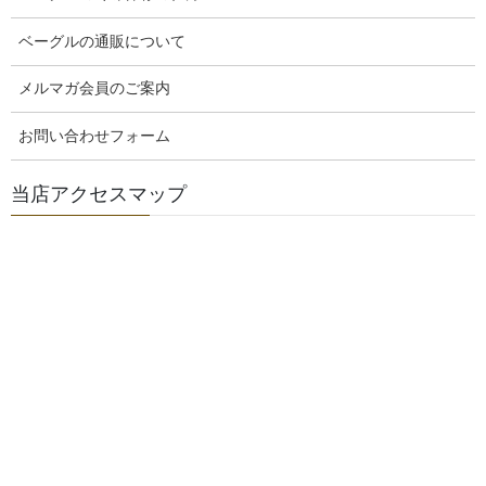
目次
ベーグルの通販について
●キーマカレーの入ったカレーベーグルの美味しい食べ方！
キーマカレーの入ったカレーベーグルを美味しく食べるコツ
メルマガ会員のご案内
まずは、レンジでチン！
木・金・土の3日間のベーグル販売メニューです。こちらをご覧くだ
お問い合わせフォーム
さい
当店の３つの特徴
店内は広くゆったりとベーグルを選んでいただけるスペースがありま
当店アクセスマップ
す
北海道産小麦100%
お買い上げいただいたベーグルは、一つ一つ袋に入れ口を閉じていま
す
当店３つのサービス
トーストサービス！
お電話をいただければ、お取り置きさせていただきます。
団体様などのご予約サービス
(火)～(日)までは、通常営業しています
玄米食に特化して、玄米食用玄米販売をしています
玄米ご飯の美味しい炊き方教室もやっています
毎年1月～4月には、手作り味噌・手作り醤油教室を行っています
味噌作り教室・醤油作り教室の疑問質問はこちらをご覧ください
玄米ご飯の美味しい食べ方・お味噌の美味しい使い方・ 発酵食品の美
味しい作り方・使い方のレシピを紹介しています
関連記事