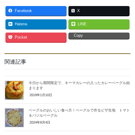
て
o
T
o
w
k
Facebook
X
i
で
t
共
t
有
e
す
Hatena
LINE
r
る
で
に
共
は
Copy
Pocket
有
ク
(
リ
新
ッ
し
ク
い
し
ウ
て
ィ
く
関連記事
ン
だ
ド
さ
ウ
い
で
(
開
新
き
し
今日から期間限定で、キーマカレーの入ったカレーベーグル始
ま
い
まります
す
ウ
)
ィ
2019年1月10日
ン
ド
ウ
で
ベーグルのおいしい食べ方！ベーグルで作るピザ生地 トマト
開
き
＆バジルベーグル
ま
す
2024年8月4日
)