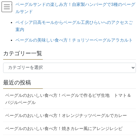
コ
ナ
ベーグルサンドの楽しみ方！自家製ハンバーグで3種のベーグ
埼玉県日高市のベーグル工房ひら
ン
ビ
ルサンド
い。天然酵母・北海道産小麦100%
テ
ゲ
ベイシア日高モールからベーグル工房ひらいへのアクセスご
ン
ー
のベーグルです！
ツ
シ
案内
へ
ョ
ベーグルの美味しい食べ方！チョリソーベーグルアラカルト
ス
ン
ベーグルの美味しい食べ方レシピブ
キ
に
ログ
カテゴリー一覧
ッ
移
プ
動
カ
HOME
ベーグルの美味しい食べ方レシピブログ
テ
ベーグルの美味しい食べ方！キーマカレーの入ったカレーベーグルの美味しい食
ゴ
べ方
最近の投稿
リ
ー
ベーグルのおいしい食べ方！ベーグルで作るピザ生地 トマト＆
2023年1月13日
/ 最終更新日時 :
2023年1月13日
bagel
一
バジルベーグル
覧
ベーグルの美味しい食べ方レシピブログ
ベーグルの美味しい食べ方！キー
ベーグルのおいしい食べ方！オレンジナッツベーグルでカレー
マカレーの入ったカレーベーグル
ベーグルのおいしい食べ方！焼きカレー風にアレンジレシピ
の美味しい食べ方