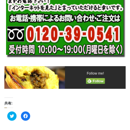
Follow me!
共有:
ク
F
リ
a
ッ
c
ク
e
し
b