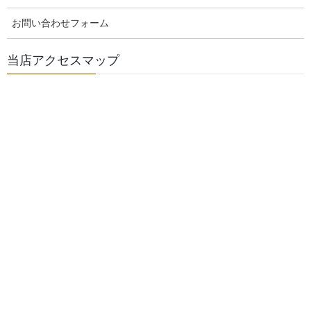
ベーグル基本の美味しい食べ方は、こちらもご覧くださいネ！
お問い合わせフォーム
ベーグルの美味しい食べ方レシピブログ！はこちらもご覧ください
ネ！
木・金・土の3日間のベーグル販売メニューです。こちらをご覧くだ
当店アクセスマップ
さい
当店の３つの特徴
店内は広くゆったりとベーグルを選んでいただけるスペースがありま
す
北海道産小麦100%
お買い上げいただいたベーグルは、一つ一つ袋に入れ口を閉じていま
す
当店３つのサービス
トーストサービス！
お電話をいただければ、お取り置きさせていただきます。
団体様などのご予約サービス
(火)～(日)までは、お米と味噌と発酵食品をメインに営業していま
す
玄米食に特化して、玄米食用玄米販売をしています
玄米ご飯の美味しい炊き方教室もやっています
ぬか床教室もやっています
毎年1月～4月には、手作り味噌・手作り醤油教室を行っています
味噌作り教室・醤油作り教室の疑問質問はこちらをご覧ください
玄米ご飯の美味しい食べ方・お味噌の美味しい使い方・ 発酵食品の美
味しい作り方・使い方のレシピを紹介しています