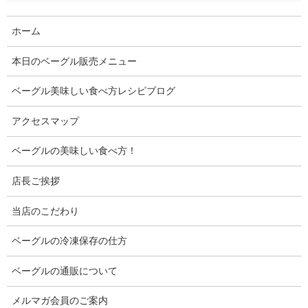
ホーム
本日のベーグル販売メニュー
ベーグル美味しい食べ方レシピブログ
アクセスマップ
ベーグルの美味しい食べ方！
店長ご挨拶
当店のこだわり
ベーグルの冷凍保存の仕方
目次
ベーグルの通販について
メルマガ会員のご案内
●12月18日(土)は “スペシャルデー” のご案内！