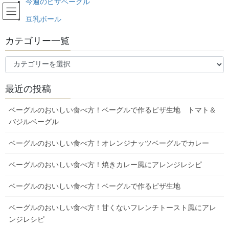
今週のピザベーグル
コ
ナ
埼玉県日高市のベーグル工房ひら
ン
ビ
豆乳ボール
い。天然酵母・北海道産小麦100%
テ
ゲ
ン
ー
のベーグルです！
カテゴリー一覧
ツ
シ
へ
ョ
カ
ス
ン
ブログ
テ
キ
に
ゴ
最近の投稿
ッ
移
リ
プ
動
HOME
ブログ
12月18日(土)スペシャルデー御案内！
ー
ベーグルのおいしい食べ方！ベーグルで作るピザ生地 トマト＆
一
バジルベーグル
覧
2021年12月4日
/ 最終更新日時 :
2021年12月4日
bagel
ブログ
ベーグルのおいしい食べ方！オレンジナッツベーグルでカレー
12月18日(土)スペシャルデー御案
ベーグルのおいしい食べ方！焼きカレー風にアレンジレシピ
内！
ベーグルのおいしい食べ方！ベーグルで作るピザ生地
ベーグルのおいしい食べ方！甘くないフレンチトースト風にアレ
ンジレシピ